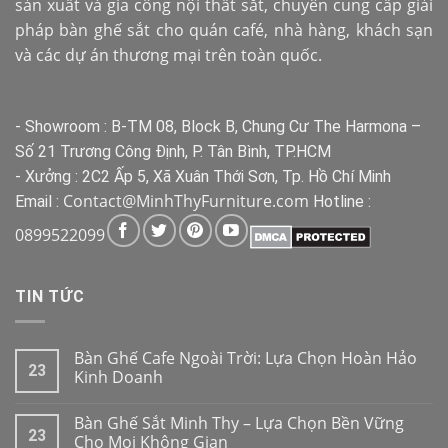
sản xuất và gia công nội thất sắt, chuyên cung cấp giải
pháp bàn ghế sắt cho quán café, nhà hàng, khách sạn
và các dự án thương mại trên toàn quốc.
- Showroom : B-TM 08, Block B, Chung Cư The Harmona –
Số 21 Trương Công Định, P. Tân Bình, TP.HCM
- Xưởng : 2C2 Ấp 5, Xã Xuân Thới Sơn, Tp. Hồ Chí Minh
Contact@MinhThyFurniture.com
Email :
Hotline :
0899522099
TIN TỨC
Bàn Ghế Cafe Ngoài Trời: Lựa Chọn Hoàn Hảo
23
Kinh Doanh
Bàn Ghế Sắt Minh Thy – Lựa Chọn Bền Vững
23
Cho Mọi Không Gian