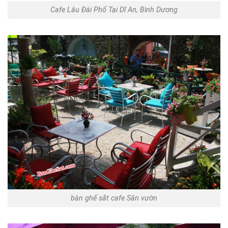
Cafe Lâu Đài Phố Tại Dĩ An, Bình Dương
bàn ghế sắt cafe Sân vườn